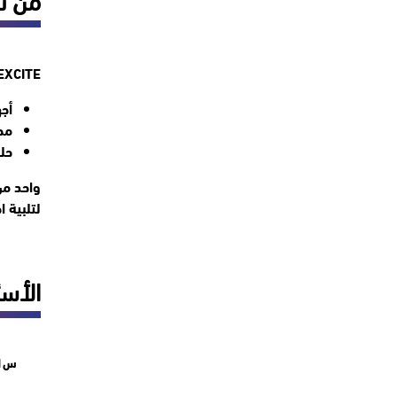
MIEXCITE هي منصة إلكترونية وخدمة توزيع الأ
أجه
مح
حلول 
واحد من
لتلبية 
الأسئ
س1: هل يمكنني تخصيص جهاز كمبيوتر للألعاب بناءً على ميزانيتي واحتياجاتي؟