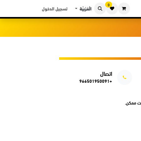
0
الْعَرَبيّة
تسجيل الدخول
اتصال
+966501950091
قت ممكن.