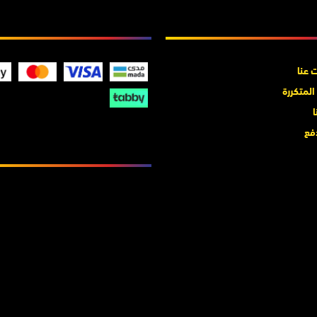
ت عنا
نحن نقبل
 عنا
المتكررة
ا
فع