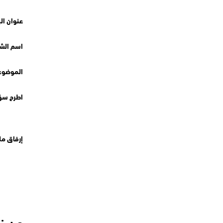
عنوان الب
اسم الش
الموضوع 
اطرح سؤ
إرفاق م
من ن