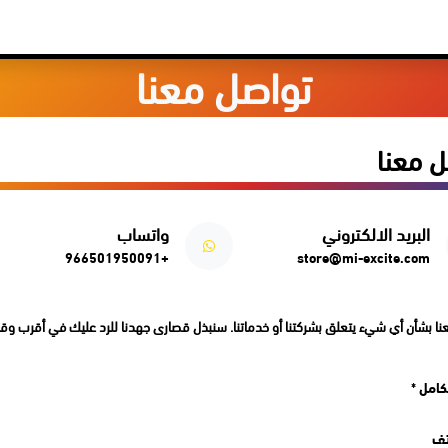
مكونات البي سي
اكسسوارات
الخدمات والدعم
المدونة
تواصل معنا
تواصل معنا
ل معنا
البريد الالكتروني
واتساب
+966501950091
store@mi-excite.com
نا بشأن أي شيء يتعلق بشركتنا أو خدماتنا. سنبذل قصارى جهدنا للرد عليك في أقرب و
كامل *
تف