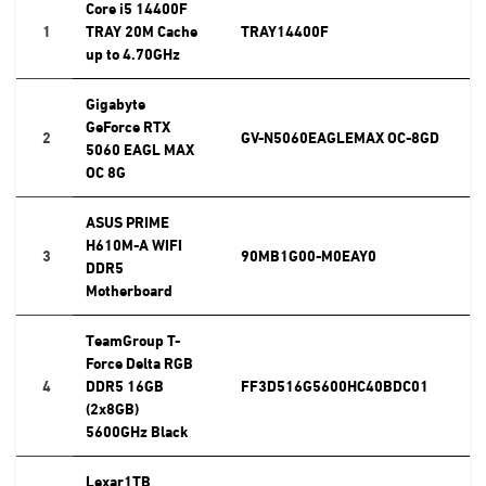
Core i5 14400F
1
TRAY 20M Cache
TRAY14400F
up to 4.70GHz
Gigabyte
GeForce RTX
2
GV-N5060EAGLEMAX OC-8GD
5060 EAGL MAX
OC 8G
ASUS PRIME
H610M-A WIFI
3
90MB1G00-M0EAY0
DDR5
Motherboard
TeamGroup T-
Force Delta RGB
4
DDR5 16GB
FF3D516G5600HC40BDC01
(2x8GB)
5600GHz Black
Lexar1TB