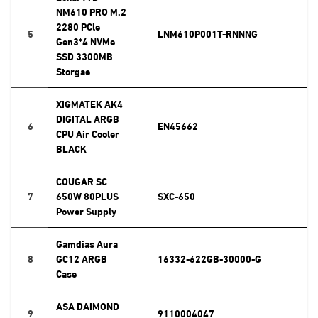
NM610 PRO M.2
2280 PCle
5
LNM610P001T-RNNNG
Gen3*4 NVMe
SSD 3300MB
Storgae
XIGMATEK AK4
DIGITAL ARGB
6
EN45662
CPU Air Cooler
BLACK
COUGAR SC
7
650W 80PLUS
SXC-650
Power Supply
Gamdias Aura
8
GC12 ARGB
16332-622GB-30000-G
Case
ASA DAIMOND
9
9110004047