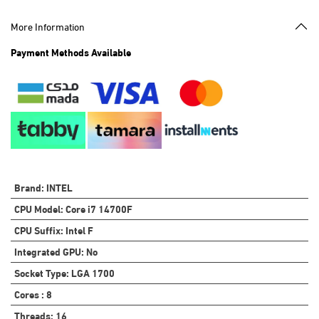
More Information
Payment Methods Available
Brand
:
INTEL
CPU Model
:
Core i7 14700F
CPU Suffix
:
Intel F
Integrated GPU
:
No
Socket Type
:
LGA 1700
Cores
:
8
Threads
:
16