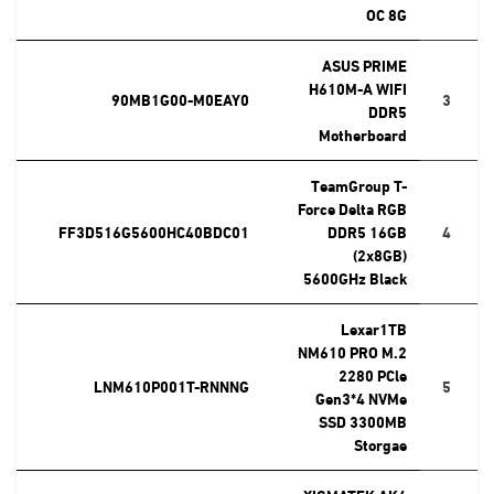
OC 8G
ASUS PRIME
H610M-A WIFI
90MB1G00-M0EAY0
3
DDR5
Motherboard
TeamGroup T-
Force Delta RGB
FF3D516G5600HC40BDC01
DDR5 16GB
4
(2x8GB)
5600GHz Black
Lexar1TB
NM610 PRO M.2
2280 PCle
LNM610P001T-RNNNG
5
Gen3*4 NVMe
SSD 3300MB
Storgae