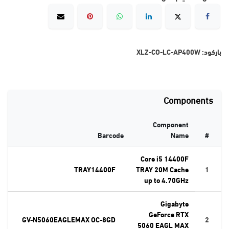
باركود:
XLZ-CO-LC-AP400W
Components
Component
Barcode
Name
#
Core i5 14400F
TRAY14400F
TRAY 20M Cache
1
up to 4.70GHz
Gigabyte
GeForce RTX
GV-N5060EAGLEMAX OC-8GD
2
5060 EAGL MAX