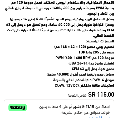
الأعمال الاحترافية، والاستخدام اليومي المكثف. تعمل مروحة 120 مم
بتقنية PWM بسرعة تتراوح بين 600 و1600 دورة في الدقيقة، لتوازن تلقائي
بين الأداء والهدوء
بفضل المحامل الهيدروليكية، يوفر المبرد تشغيلًا هادئًا (حتى 14 ديسيبل)
وعمرًا افتراضيًا طويلًا يصل إلى 40,000 ساعة. ومع تدفق هواء يصل إلى 63
CFM وضغط هواء حتى 2.04 mmH₂O، يضمن تبديدًا فعالًا للحرارة حتى تحت
الضغط العالي.
المميزات الرئيسية:
تصميم برجي مدمج (120 × 42 × 148 مم)
يدعم حتى 205 واط TDP
مروحة 120 مم PWM (600–1600 RPM)
تشغيل هادئ جدًا (14–26 dBA)
تدفق هواء يصل إلى 63 CFM
محامل هيدروليكية لعمر أطول (40,000 ساعة)
موصل 4-pin PWM للتحكم الذكي بالسرعة
استهلاك طاقة منخفض (3.4W، 12V DC)
SR
115.00
شامل الضريبة