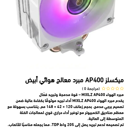
ميكسلز AP400 مبرد معالج هوائي أبيض
(مراجعة 0 )
مبرد الهواء MIXLZ AP400 – قوة مدمجة وتبريد فعّال
يقدم مبرد الهواء MIXLZ AP400 أداء تبريد موثوقًا بكفاءة عالية ضمن
تصميم برجي مدمج. بحجم زعانف 120 × 42 × 148 مم، يتناسب بسهولة مع
معظم صناديق الكمبيوتر مع توفير أداء حراري قوي لمعالجات الفئة
المتوسطة إلى العالية.
تم تصميمه لدعم تبريد يصل إلى 205 واط TDP، مما يجعله مناسبًا للألعاب،