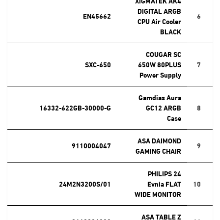
XIGMATEK AK4
DIGITAL ARGB
EN45662
6
CPU Air Cooler
BLACK
COUGAR SC
SXC-650
650W 80PLUS
7
Power Supply
Gamdias Aura
16332-622GB-30000-G
GC12 ARGB
8
Case
ASA DAIMOND
9110004047
9
GAMING CHAIR
PHILIPS 24
24M2N3200S/01
Evnia FLAT
10
WIDE MONITOR
ASA TABLE Z